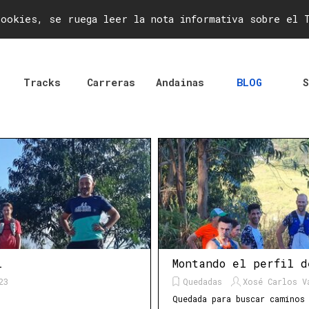
es do Condado
ookies, se ruega leer la nota informativa sobre el 
Saltar menú
Tracks
Carreras
Andainas
BLOG
S
▼
▼
l
Montando el perfil d
23
Quedadas
Xosé Carlos V
Quedada para buscar caminos