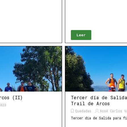
Leer
rcos (II)
Tercer día de Salid
Trail de Arcos
023
Quedadas
Xosé Carlos V
Tercer día de Salida para f