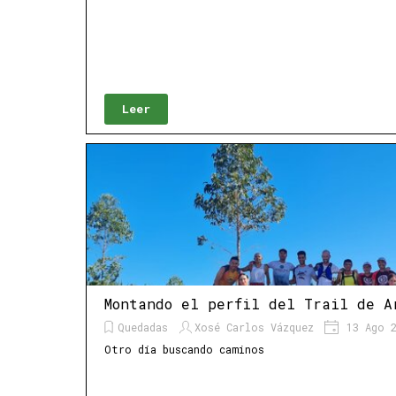
Leer
Montando el perfil del Trail de A
Quedadas
Xosé Carlos Vázquez
13 Ago 2
Otro día buscando caminos